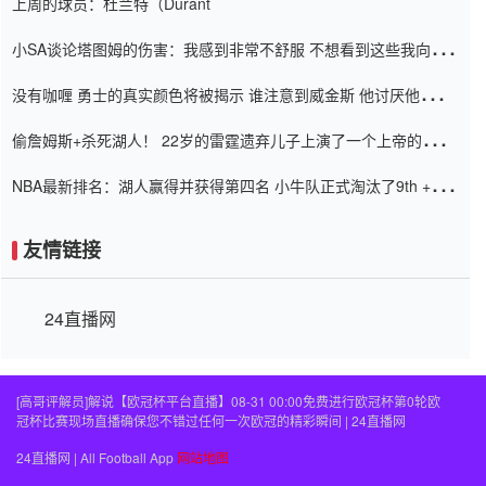
上周的球员：杜兰特（Durant
小SA谈论塔图姆的伤害：我感到非常不舒服 不想看到这些我向他
道歉
没有咖喱 勇士的真实颜色将被揭示 谁注意到威金斯 他讨厌他的老
老板
偷詹姆斯+杀死湖人！ 22岁的雷霆遗弃儿子上演了一个上帝的剧
本：疯狂的反击争夺1亿元人民币的合同
NBA最新排名：湖人赢得并获得第四名 小牛队正式淘汰了9th + 76
人
友情链接
24直播网
[高哥评解员]解说【欧冠杯平台直播】08-31 00:00免费进行欧冠杯第0轮欧
冠杯比赛现场直播确保您不错过任何一次欧冠的精彩瞬间 | 24直播网
24直播网 | All Football App
网站地图