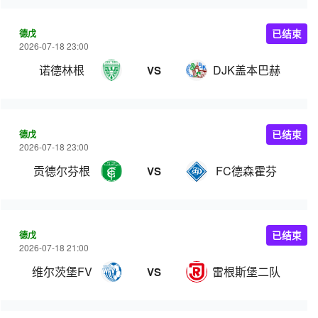
德戊
已结束
2026-07-18 23:00
诺德林根
DJK盖本巴赫
VS
德戊
已结束
2026-07-18 23:00
贡德尔芬根
FC德森霍芬
VS
德戊
已结束
2026-07-18 21:00
维尔茨堡FV
雷根斯堡二队
VS