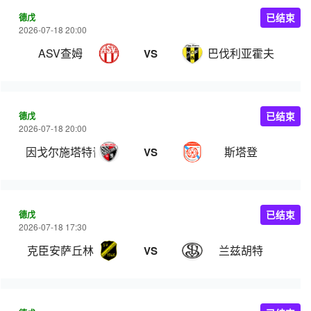
德戊
已结束
2026-07-18 20:00
ASV查姆
巴伐利亚霍夫
VS
德戊
已结束
2026-07-18 20:00
因戈尔施塔特青年队
斯塔登
VS
德戊
已结束
2026-07-18 17:30
克臣安萨丘林
兰兹胡特
VS