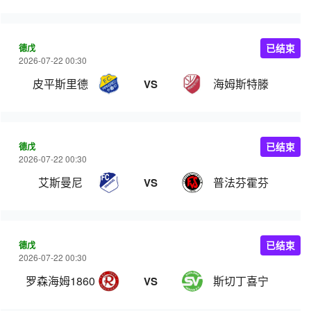
德戊
已结束
2026-07-22 00:30
皮平斯里德
海姆斯特滕
VS
德戊
已结束
2026-07-22 00:30
艾斯曼尼
普法芬霍芬
VS
德戊
已结束
2026-07-22 00:30
罗森海姆1860
斯切丁喜宁
VS