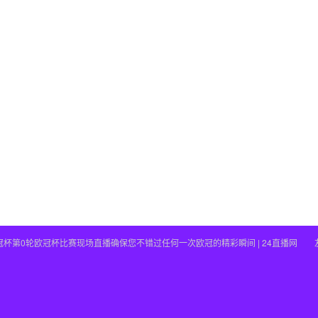
行欧冠杯第0轮欧冠杯比赛现场直播确保您不错过任何一次欧冠的精彩瞬间 | 24直播网