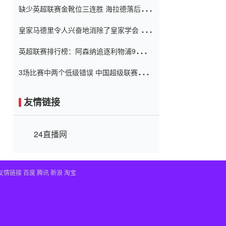
缺少英超联赛金靴位三连胜 海拉德落后6球
窗口
只有两个连续三个连续三靴
皇家马德里令人兴奋地消除了皇家学会 安
彭负责造成巨大的灾难！
英超联赛排行榜：阿森纳追逐利物浦9分 曼
联连续三件坏事
3场比赛中两个低级错误 中国超级联赛的前
守门员很老 是时候让位了 最好的继任者出
现
友情链接
24直播网
友情链接
百度
腾讯
新浪
淘宝