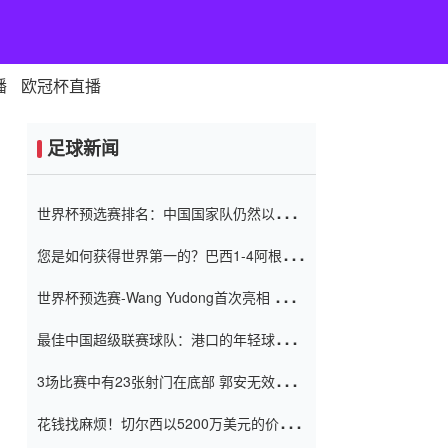
播
欧冠杯直播
足球新闻
世界杯预选赛排名：中国国家队仍然以6分
排名底部 进球差-13令人震惊
您是如何获得世界第一的？巴西1-4阿根
廷：Vinicius 0射击90分钟内
世界杯预选赛-Wang Yudong首次亮相 中国
国家足球队错过了世界杯0-2
最佳中国超级联赛球队：港口的年轻球员在
一场战斗中闻名 伊万放弃了泰桑
3场比赛中有23张射门在底部 郭安无效传球
（Taishan）
鸟儿被用来摆脱它 Setien痴迷于三名后卫
花钱找麻烦！切尔西以5200万美元的价格
购买了菲利克斯 签了7年 并在半年内租了夏