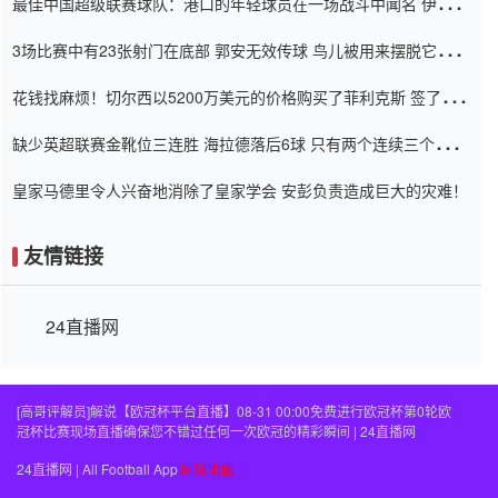
最佳中国超级联赛球队：港口的年轻球员在一场战斗中闻名 伊万放
弃了泰桑（Taishan）
3场比赛中有23张射门在底部 郭安无效传球 鸟儿被用来摆脱它
Setien痴迷于三名后卫
花钱找麻烦！切尔西以5200万美元的价格购买了菲利克斯 签了7年
并在半年内租了夏窗口
缺少英超联赛金靴位三连胜 海拉德落后6球 只有两个连续三个连续
三靴
皇家马德里令人兴奋地消除了皇家学会 安彭负责造成巨大的灾难！
友情链接
24直播网
[高哥评解员]解说【欧冠杯平台直播】08-31 00:00免费进行欧冠杯第0轮欧
冠杯比赛现场直播确保您不错过任何一次欧冠的精彩瞬间 | 24直播网
24直播网 | All Football App
网站地图